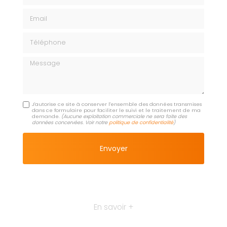
Email
Téléphone
Message
J'autorise ce site à conserver l'ensemble des données transmises
dans ce formulaire pour faciliter le suivi et le traitement de ma
demande.
(Aucune exploitation commerciale ne sera faite des
données concervées. Voir notre
politique de confidentialité
)
En savoir +