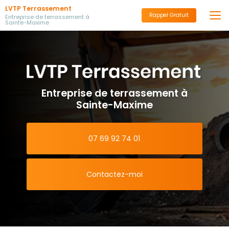
Aller
LVTP Terrassement
au
Rappel Gratuit
Entreprise de terrassement à
Sainte-Maxime
contenu
principal
Entreprise de terrassement à
Sainte-Maxime
07 69 92 74 01
Contactez-moi