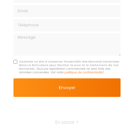
Email
Téléphone
Message
J'autorise ce site à conserver l'ensemble des données transmises
dans ce formulaire pour faciliter le suivi et le traitement de ma
demande.
(Aucune exploitation commerciale ne sera faite des
données concervées. Voir notre
politique de confidentialité
)
En savoir +