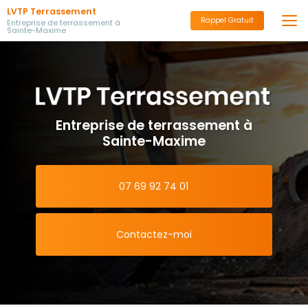
Aller
LVTP Terrassement
au
Rappel Gratuit
Entreprise de terrassement à
Sainte-Maxime
contenu
principal
Entreprise de terrassement à
Sainte-Maxime
07 69 92 74 01
Contactez-moi