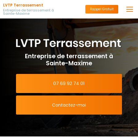
Aller
LVTP Terrassement
au
Rappel Gratuit
Entreprise de terrassement à
Sainte-Maxime
contenu
principal
Entreprise de terrassement à
Sainte-Maxime
07 69 92 74 01
Contactez-moi