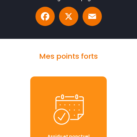
Facebook
X
Email
Mes points forts
Assidu et ponctuel