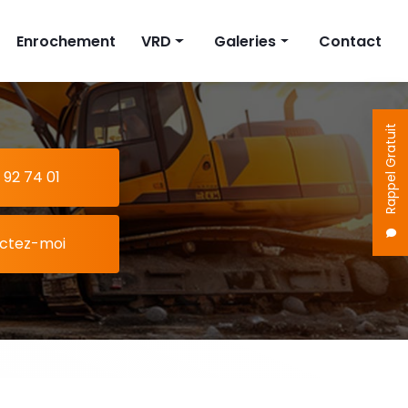
Enrochement
VRD
Galeries
Contact
on
Fosse septique
Terrassement
Cuve à eau
Enrochement
Rappel Gratuit
Pompe de relevage
VRD
 92 74 01
ctez-moi