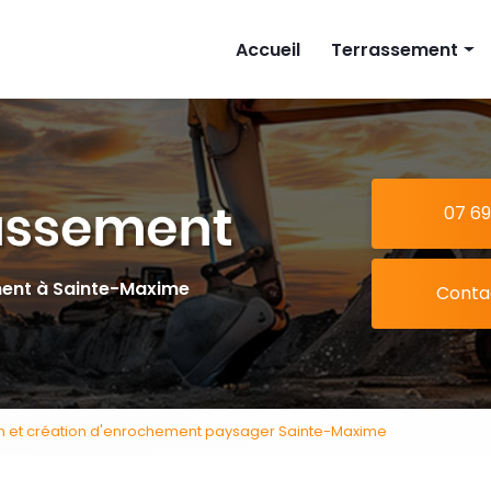
cipale
Accueil
Terrassement
Implantation mais
Piscine
Extension
07 69
Tranchée
ment à Sainte-Maxime
Conta
on et création d'enrochement paysager Sainte-Maxime