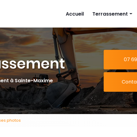
cipale
Accueil
Terrassement
Implantation mais
Piscine
Extension
07 69
Tranchée
ment à Sainte-Maxime
Conta
ses photos