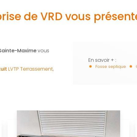
prise de VRD vous présent
 Sainte-Maxime
vous
En savoir + :
Fosse septique
tuit
LVTP Terrassement,