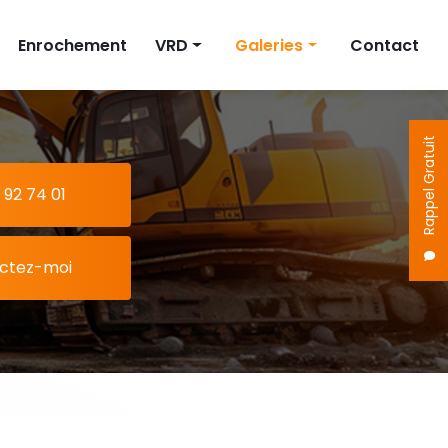
Enrochement
VRD
Galeries
Contact
on
Fosse septique
Terrassement
Cuve à eau
Enrochement
Rappel Gratuit
Pompe de relevage
VRD
 92 74 01
ctez-moi