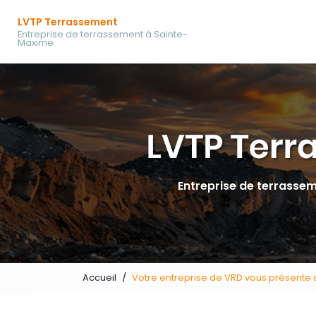
Navigation prin
Aller
LVTP Terrassement
au
Entreprise de terrassement à Sainte-
contenu
Maxime
principal
Entreprise de terrasse
Accueil
Votre entreprise de VRD vous présente 