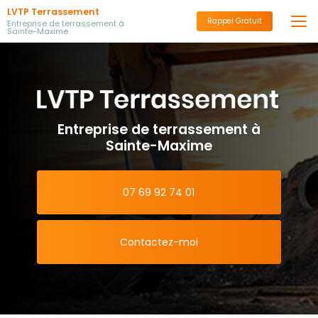
Aller
LVTP Terrassement
au
Rappel Gratuit
Entreprise de terrassement à
Sainte-Maxime
contenu
principal
Entreprise de terrassement à
Sainte-Maxime
07 69 92 74 01
Contactez-moi