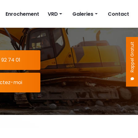
Enrochement
VRD
Galeries
Contact
on
Fosse septique
Terrassement
Cuve à eau
Enrochement
Rappel Gratuit
Pompe de relevage
VRD
 92 74 01
ctez-moi