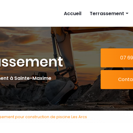
cipale
Accueil
Terrassement
Implantation mais
Piscine
Extension
07 69
Tranchée
ment à Sainte-Maxime
Conta
ssement pour construction de piscine Les Arcs