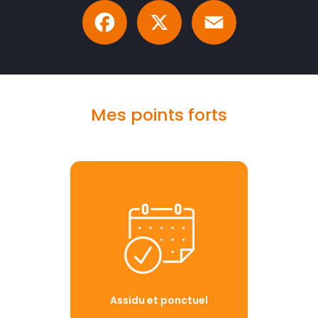
Facebook
X
Email
Mes points forts
Assidu et ponctuel