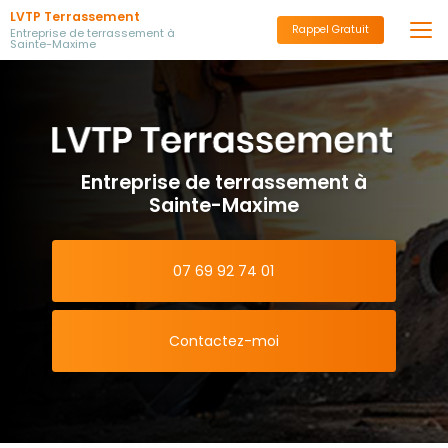
Aller
LVTP Terrassement
au
Rappel Gratuit
Entreprise de terrassement à
Sainte-Maxime
contenu
principal
Entreprise de terrassement à
Sainte-Maxime
07 69 92 74 01
Contactez-moi