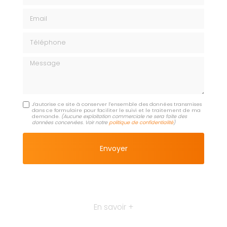
Email
Téléphone
Message
J'autorise ce site à conserver l'ensemble des données transmises
dans ce formulaire pour faciliter le suivi et le traitement de ma
demande.
(Aucune exploitation commerciale ne sera faite des
données concervées. Voir notre
politique de confidentialité
)
En savoir +