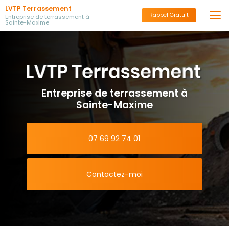
Aller
LVTP Terrassement
au
Rappel Gratuit
Entreprise de terrassement à
Sainte-Maxime
contenu
principal
Entreprise de terrassement à
Sainte-Maxime
07 69 92 74 01
Contactez-moi