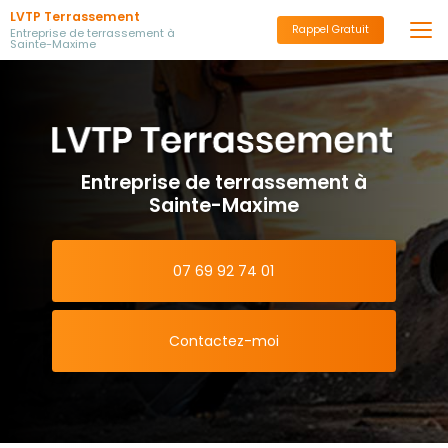
Aller
LVTP Terrassement
au
Rappel Gratuit
Entreprise de terrassement à
Sainte-Maxime
contenu
principal
Entreprise de terrassement à
Sainte-Maxime
07 69 92 74 01
Contactez-moi