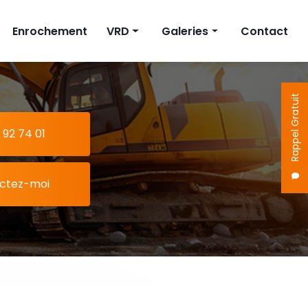
Enrochement
VRD
Galeries
Contact
on
Fosse septique
Terrassement
Cuve à eau
Enrochement
Rappel Gratuit
Pompe de relevage
VRD
 92 74 01
ctez-moi