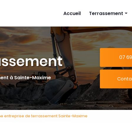
cipale
Accueil
Terrassement
Implantation mais
Piscine
Extension
07 69
Tranchée
ment à Sainte-Maxime
Conta
ne entreprise de terrassement Sainte-Maxime