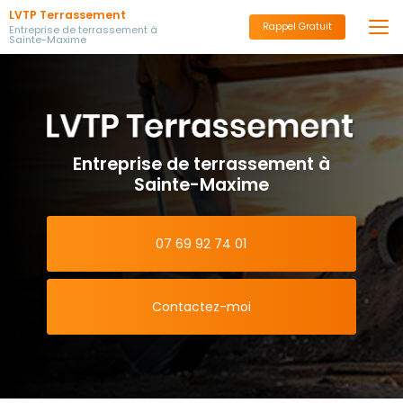
Aller
LVTP Terrassement
au
Rappel Gratuit
Entreprise de terrassement à
Sainte-Maxime
contenu
principal
Entreprise de terrassement à
Sainte-Maxime
07 69 92 74 01
Contactez-moi