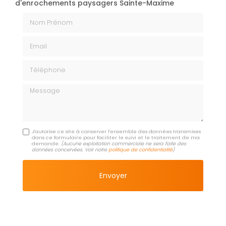
d'enrochements paysagers Sainte-Maxime
Nom Prénom
Email
Téléphone
Message
J'autorise ce site à conserver l'ensemble des données transmises
dans ce formulaire pour faciliter le suivi et le traitement de ma
demande.
(Aucune exploitation commerciale ne sera faite des
données concervées. Voir notre
politique de confidentialité
)