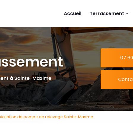
cipale
Accueil
Terrassement
Implantation mais
Piscine
Extension
07 69
Tranchée
ment à Sainte-Maxime
Conta
nstallation de pompe de relevage Sainte-Maxime