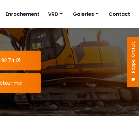
Enrochement
VRD
Galeries
Contact
on
Fosse septique
Terrassement
Cuve à eau
Enrochement
Rappel Gratuit
Pompe de relevage
VRD
 92 74 01
ctez-moi