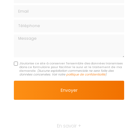
Email
Téléphone
Message
J'autorise ce site à conserver l'ensemble des données transmises
dans ce formulaire pour faciliter le suivi et le traitement de ma
demande.
(Aucune exploitation commerciale ne sera faite des
données concervées. Voir notre
politique de confidentialité
)
En savoir +