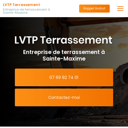
Aller
LVTP Terrassement
au
Rappel Gratuit
Entreprise de terrassement à
Sainte-Maxime
contenu
principal
Entreprise de terrassement à
Sainte-Maxime
07 69 92 74 01
Contactez-moi