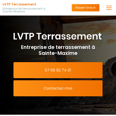
Aller
LVTP Terrassement
au
Rappel Gratuit
Entreprise de terrassement à
Sainte-Maxime
contenu
principal
Entreprise de terrassement à
Sainte-Maxime
07 69 92 74 01
Contactez-moi