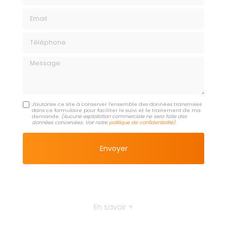
Email
Téléphone
Message
J'autorise ce site à conserver l'ensemble des données transmises
dans ce formulaire pour faciliter le suivi et le traitement de ma
demande.
(Aucune exploitation commerciale ne sera faite des
données concervées. Voir notre
politique de confidentialité
)
En savoir +