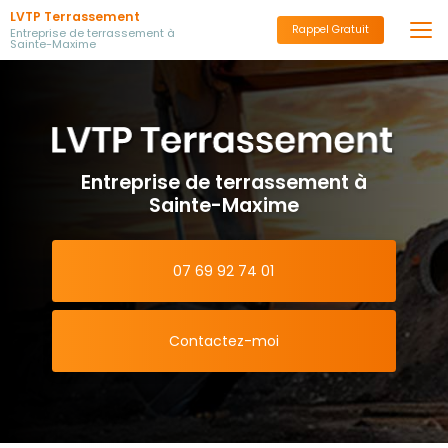
Aller
LVTP Terrassement
au
Rappel Gratuit
Entreprise de terrassement à
Sainte-Maxime
contenu
principal
Entreprise de terrassement à
Sainte-Maxime
07 69 92 74 01
Contactez-moi