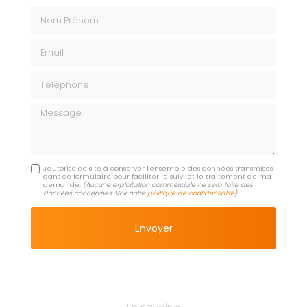
Nom Prénom
Email
Téléphone
Message
J'autorise ce site à conserver l'ensemble des données transmises
dans ce formulaire pour faciliter le suivi et le traitement de ma
demande.
(Aucune exploitation commerciale ne sera faite des
données concervées. Voir notre
politique de confidentialité
)