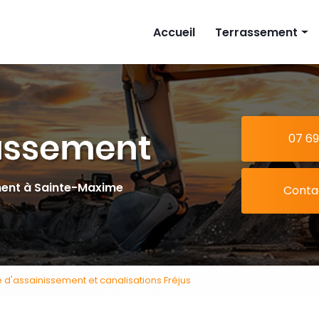
cipale
Accueil
Terrassement
Implantation mais
Piscine
Extension
07 69
Tranchée
ment à Sainte-Maxime
Conta
d'assainissement et canalisations Fréjus