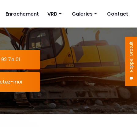
Enrochement
VRD
Galeries
Contact
on
Fosse septique
Terrassement
Cuve à eau
Enrochement
Rappel Gratuit
Pompe de relevage
VRD
 92 74 01
ctez-moi