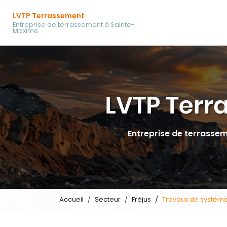
Navigation prin
Aller
LVTP Terrassement
au
Entreprise de terrassement à Sainte-
contenu
Maxime
principal
Entreprise de terrasse
Accueil
Secteur
Fréjus
Travaux de système 