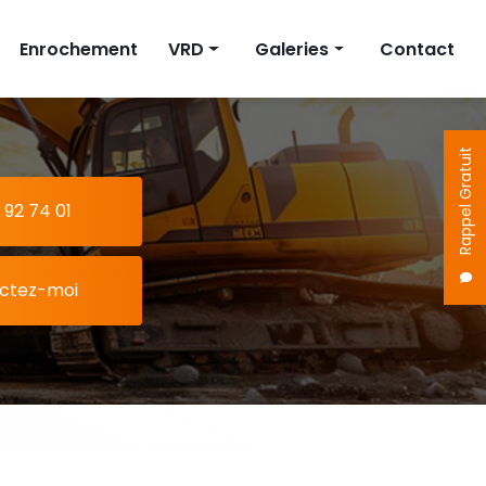
Enrochement
VRD
Galeries
Contact
on
Fosse septique
Terrassement
Cuve à eau
Enrochement
Rappel Gratuit
Pompe de relevage
VRD
 92 74 01
ctez-moi