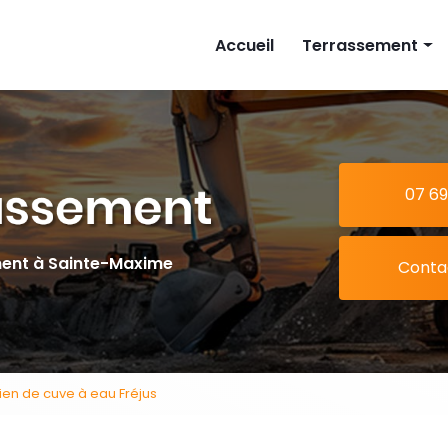
cipale
Accueil
Terrassement
Implantation mais
Piscine
Extension
07 69
Tranchée
ment à Sainte-Maxime
Conta
ien de cuve à eau Fréjus