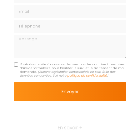
Email
Téléphone
Message
J'autorise ce site à conserver l'ensemble des données transmises
dans ce formulaire pour faciliter le suivi et le traitement de ma
demande.
(Aucune exploitation commerciale ne sera faite des
données concervées. Voir notre
politique de confidentialité
)
En savoir +