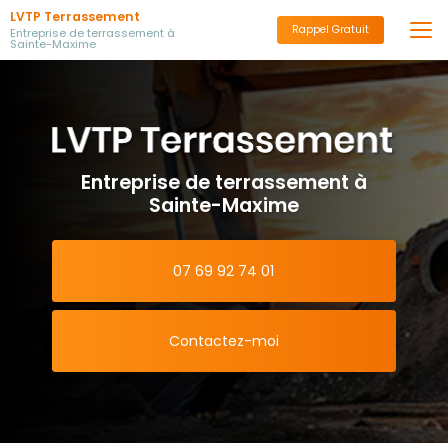
Aller
LVTP Terrassement
au
Rappel Gratuit
Entreprise de terrassement à
Sainte-Maxime
contenu
principal
Entreprise de terrassement à
Sainte-Maxime
07 69 92 74 01
Contactez-moi