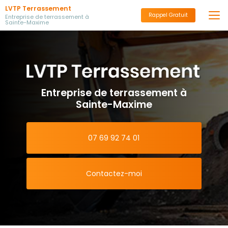
Aller
LVTP Terrassement
au
Rappel Gratuit
Entreprise de terrassement à
Sainte-Maxime
contenu
principal
Entreprise de terrassement à
Sainte-Maxime
07 69 92 74 01
Contactez-moi