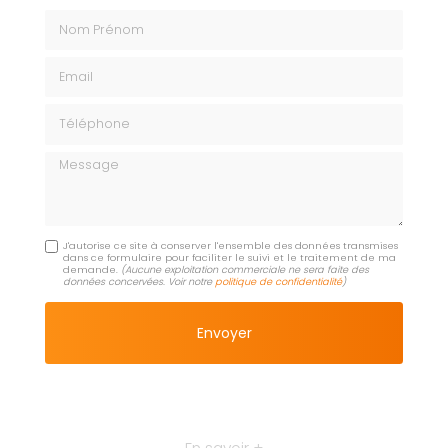
Nom Prénom
Email
Téléphone
Message
J'autorise ce site à conserver l'ensemble des données transmises
dans ce formulaire pour faciliter le suivi et le traitement de ma
demande.
(Aucune exploitation commerciale ne sera faite des
données concervées. Voir notre
politique de confidentialité
)