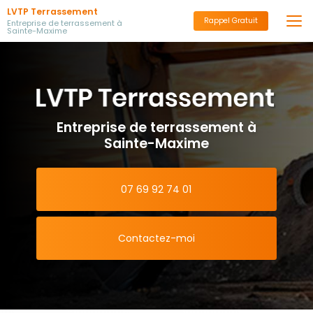
Aller
LVTP Terrassement
au
Rappel Gratuit
Entreprise de terrassement à
Sainte-Maxime
contenu
principal
Entreprise de terrassement à
Sainte-Maxime
07 69 92 74 01
Contactez-moi