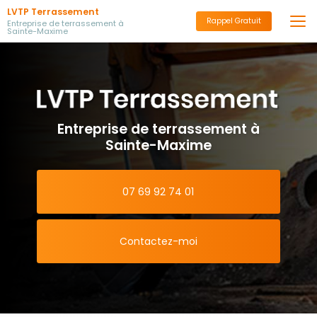
Aller
LVTP Terrassement
au
Rappel Gratuit
Entreprise de terrassement à
Sainte-Maxime
contenu
principal
Entreprise de terrassement à
Sainte-Maxime
07 69 92 74 01
Contactez-moi