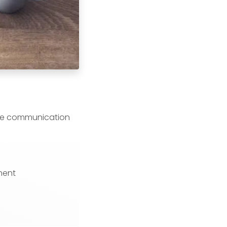
de communication
ment