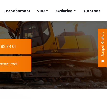
Enrochement
VRD
Galeries
Contact
on
Fosse septique
Terrassement
Cuve à eau
Enrochement
Rappel Gratuit
Pompe de relevage
VRD
 92 74 01
ctez-moi