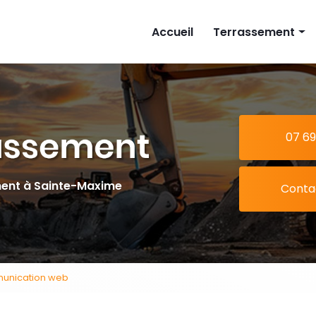
cipale
Accueil
Terrassement
Implantation mais
Piscine
Extension
07 69
Tranchée
ment à Sainte-Maxime
Conta
unication web