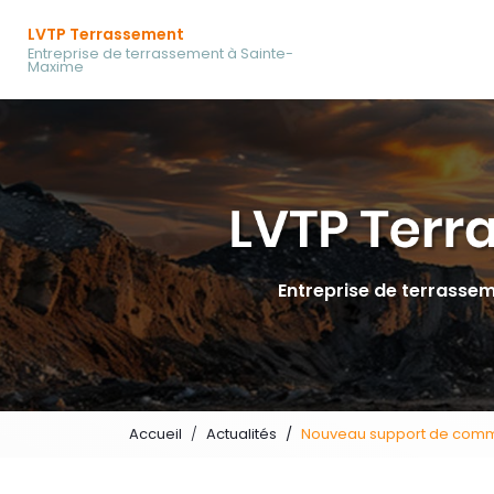
Navigation prin
Aller
LVTP Terrassement
au
Entreprise de terrassement à Sainte-
contenu
Maxime
principal
Entreprise de terrasse
Accueil
Actualités
Nouveau support de comm